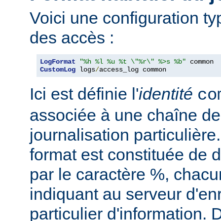
Voici une configuration ty
des accès :
LogFormat
"%h %l %u %t \"%r\" %>s %b"
CustomLog
 logs
/
access_log common
Ici est définie l'
identité
co
associée à une chaîne de
journalisation particulièr
format est constituée de d
par le caractère %, chacu
indiquant au serveur d'en
particulier d'information.