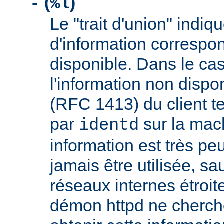
(
)
-
%l
Le "trait d'union" indiq
d'information correspo
disponible. Dans le cas
l'information non dispon
(RFC 1413) du client t
par
sur la mach
identd
information est très peu
jamais être utilisée, sa
réseaux internes étroit
démon httpd ne cherche