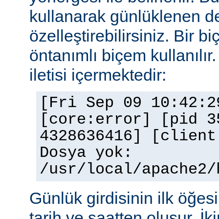
kullanarak günlüklenen de
özelleştirebilirsiniz. Bir 
öntanımlı biçem kullanılır.
iletisi içermektedir:
[Fri Sep 09 10:42:2
[core:error] [pid 3
4328636416] [client
Dosya yok:
/usr/local/apache2/
Günlük girdisinin ilk öğesi 
tarih ve saatten oluşur. İki