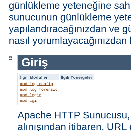
günlükleme yeteneğine sahi
sunucunun günlükleme yete
yapılandıracağınızdan ve gü
nasıl yorumlayacağınızdan b
Giriş
İlgili Modüller
İlgili Yönergeler
mod_log_config
mod_log_forensic
mod_logio
mod_cgi
Apache HTTP Sunucusu, i
alınışından itibaren, URL 