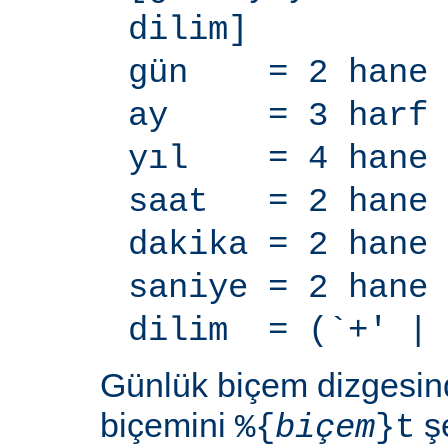
dilim]
gün = 2 hane
ay = 3 harf
yıl = 4 hane
saat = 2 hane
dakika = 2 hane
saniye = 2 hane
dilim = (`+' | 
Günlük biçem dizgesi
biçemini
şe
%{
biçem
}t