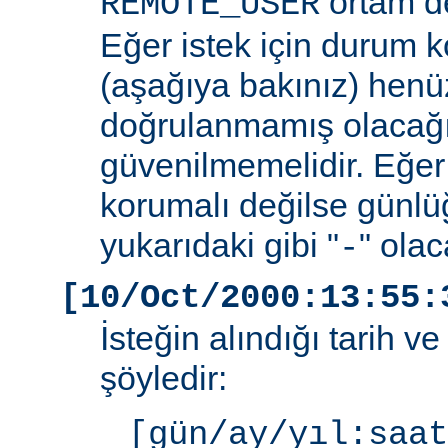
ortam de
REMOTE_USER
Eğer istek için durum 
(aşağıya bakınız) henüz
doğrulanmamış olacağ
güvenilmemelidir. Eğer
korumalı değilse günlü
yukarıdaki gibi "
" olac
-
[10/Oct/2000:13:55:
İsteğin alındığı tarih v
şöyledir:
[gün/ay/yıl:saat