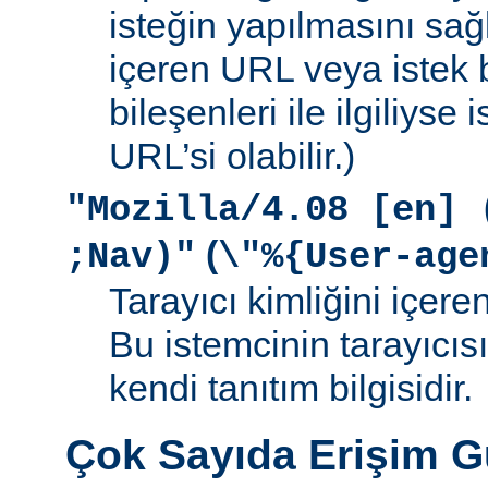
isteğin yapılmasını sağ
içeren URL veya istek b
bileşenleri ile ilgiliyse
URL’si olabilir.)
"Mozilla/4.08 [en] 
(
;Nav)"
\"%{User-age
Tarayıcı kimliğini içere
Bu istemcinin tarayıcıs
kendi tanıtım bilgisidir.
Çok Sayıda Erişim 