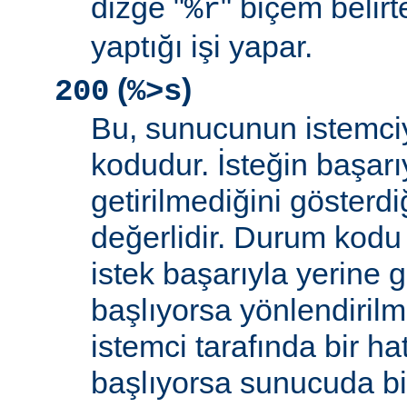
dizge "
" biçem belirt
%r
yaptığı işi yapar.
(
)
200
%>s
Bu, sunucunun istemci
kodudur. İsteğin başarıy
getirilmediğini gösterdiğ
değerlidir. Durum kodu 
istek başarıyla yerine get
başlıyorsa yönlendirilmi
istemci tarafında bir ha
başlıyorsa sunucuda bi