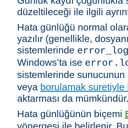
Günlük kaydı çoğunlukla 
düzeltileceği ile ilgili ayrınt
Hata günlüğü normal olar
yazılır (genellikle, dosyan
sistemlerinde
error_lo
Windows’ta ise
error.l
sistemlerinde sunucunun 
veya
borulamak suretiyle
aktarması da mümkündür
Hata günlüğünün biçemi
yönergesi ile belirlenir. B