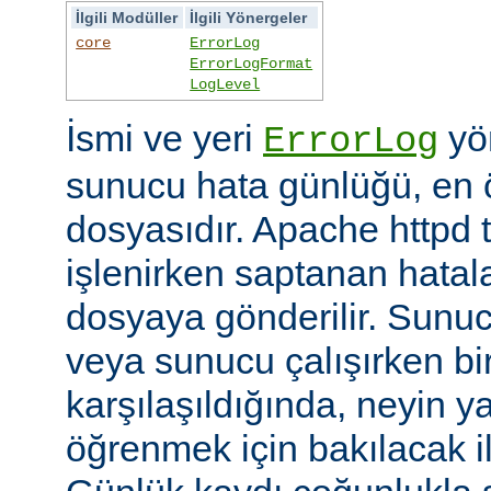
İlgili Modüller
İlgili Yönergeler
core
ErrorLog
ErrorLogFormat
LogLevel
İsmi ve yeri
yön
ErrorLog
sunucu hata günlüğü, en 
dosyasıdır. Apache httpd t
işlenirken saptanan hatalar
dosyaya gönderilir. Sunuc
veya sunucu çalışırken bi
karşılaşıldığında, neyin yan
öğrenmek için bakılacak il