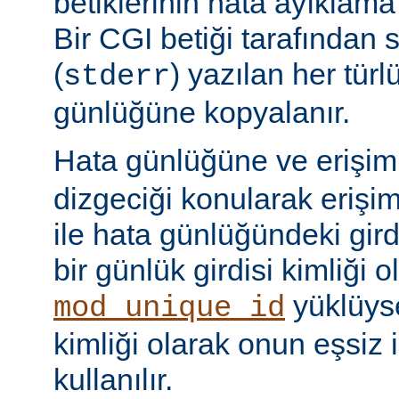
betiklerinin hata ayıklama ç
Bir CGI betiği tarafından 
(
) yazılan her tür
stderr
günlüğüne kopyalanır.
Hata günlüğüne ve erişi
dizgeciği konularak erişi
ile hata günlüğündeki girdi
bir günlük girdisi kimliği ol
yüklüyse
mod_unique_id
kimliği olarak onun eşsiz i
kullanılır.