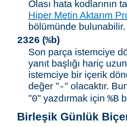
Olası hata kodlarının t
Hiper Metin Aktarım Pr
bölümünde bulunabilir.
(
)
2326
%b
Son parça istemciye d
yanıt başlığı hariç uzu
istemciye bir içerik d
değer "
" olacaktır. B
-
"
" yazdırmak için
be
0
%B
Birleşik Günlük Biç