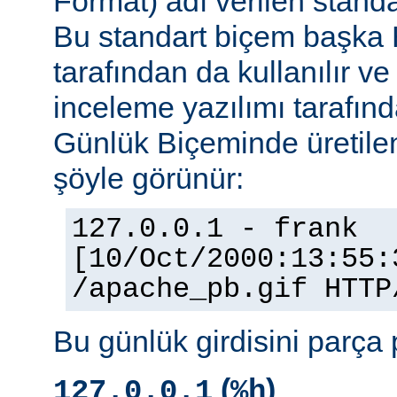
Format) adı verilen stand
Bu standart biçem başka
tarafından da kullanılır v
inceleme yazılımı tarafınd
Günlük Biçeminde üretilen
şöyle görünür:
127.0.0.1 - frank
[10/Oct/2000:13:55:
/apache_pb.gif HTTP
Bu günlük girdisini parça 
(
)
127.0.0.1
%h