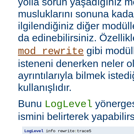
yolla sorun yaşadığınız mo
musluklarını sonuna kadar 
ilgilendiğiniz diğer modüller
da edinebilirsiniz. Özellik
gibi modül
mod_rewrite
isteneni denerken neler olu
ayrıntılarıyla bilmek iste
kullanışlıdır.
Bunu
yönerge
LogLevel
ismini belirterek yapabilirs
LogLevel
 info rewrite
:
trace5