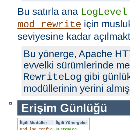
Bu satırla ana
LogLevel
için musl
mod_rewrite
seviyesine kadar açılmakt
Bu yönerge, Apache H
evvelki sürümlerinde me
gibi günlü
RewriteLog
modüllerinin yerini almışt
Erişim Günlüğü
İlgili Modüller
İlgili Yönergeler
mod_log_config
CustomLog