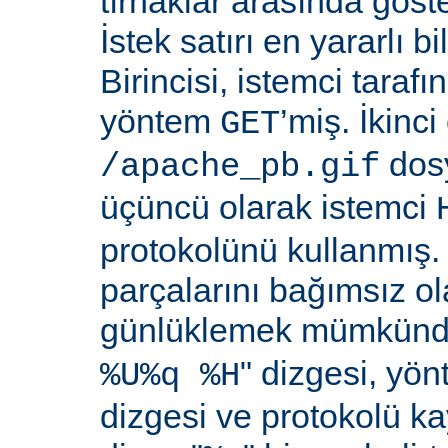
tırnaklar arasında göste
İstek satırı en yararlı bi
Birincisi, istemci taraf
yöntem
’miş. İkinci
GET
dosy
/apache_pb.gif
üçüncü olarak istemci
protokolünü kullanmış. İ
parçalarını bağımsız o
günlüklemek mümkündü
" dizgesi, yön
%U%q %H
dizgesi ve protokolü k