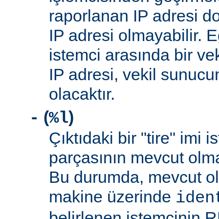
raporlanan IP adresi d
IP adresi olmayabilir. 
istemci arasında bir ve
IP adresi, vekil sunucu
olacaktır.
(
)
-
%l
Çıktıdaki bir "tire" imi i
parçasının mevcut olma
Bu durumda, mevcut ol
makine üzerinde
iden
belirlenen istemcinin R