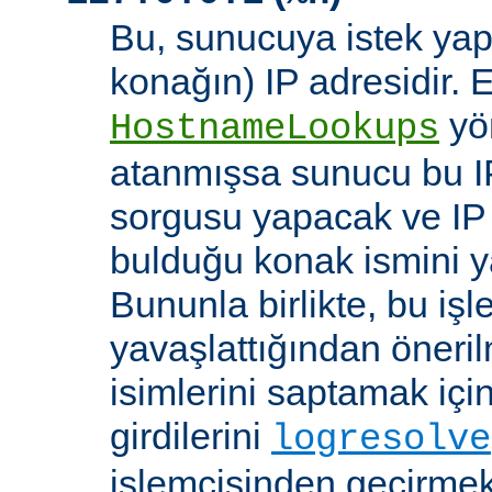
Bu, sunucuya istek yap
konağın) IP adresidir. 
yö
HostnameLookups
atanmışsa sunucu bu I
sorgusu yapacak ve IP 
bulduğu konak ismini y
Bununla birlikte, bu i
yavaşlattığından öneri
isimlerini saptamak için
girdilerini
logresolve
işlemcisinden geçirmek