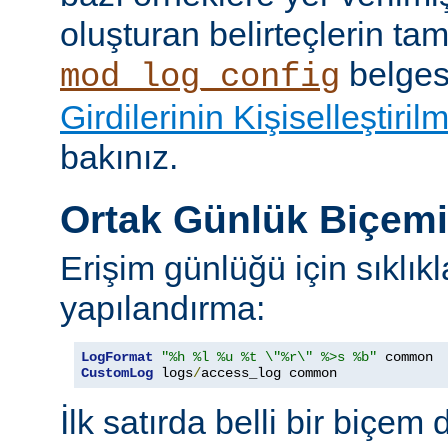
oluşturan belirteçlerin tam 
belges
mod_log_config
Girdilerinin Kişiselleştiril
bakınız.
Ortak Günlük Biçem
Erişim günlüğü için sıklıkl
yapılandırma:
LogFormat
"%h %l %u %t \"%r\" %>s %b"
CustomLog
 logs
/
access_log common
İlk satırda belli bir biçem 