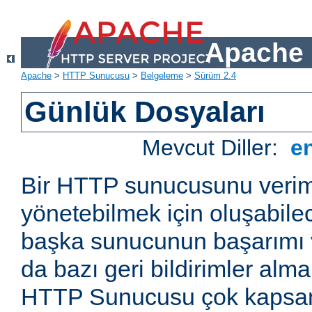
Apache 
Apache
>
HTTP Sunucusu
>
Belgeleme
>
Sürüm 2.4
Günlük Dosyaları
Mevcut Diller:
e
Bir HTTP sunucusunu veriml
yönetebilmek için oluşabile
başka sunucunun başarımı v
da bazı geri bildirimler alm
HTTP Sunucusu çok kapsaml