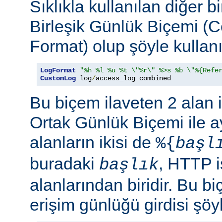
Sıklıkla kullanılan diğer b
Birleşik Günlük Biçemi (
Format) olup şöyle kullanıl
LogFormat
"%h %l %u %t \"%r\" %>s %b \"%{Refe
CustomLog
 log
/
access_log combined
Bu biçem ilaveten 2 alan 
Ortak Günlük Biçemi ile ay
alanların ikisi de
%{
başl
buradaki
, HTTP i
başlık
alanlarından biridir. Bu bi
erişim günlüğü girdisi şöy