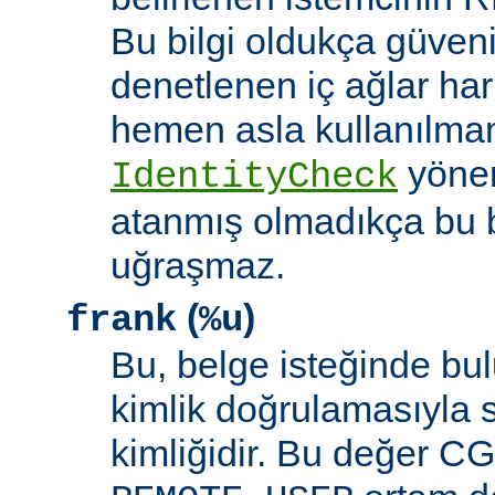
Bu bilgi oldukça güveni
denetlenen iç ağlar ha
hemen asla kullanılmam
yöne
IdentityCheck
atanmış olmadıkça bu 
uğraşmaz.
(
)
frank
%u
Bu, belge isteğinde bu
kimlik doğrulamasıyla 
kimliğidir. Bu değer CGI