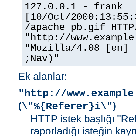
127.0.0.1 - frank
[10/Oct/2000:13:55:
/apache_pb.gif HTTP
"http://www.example
"Mozilla/4.08 [en] 
;Nav)"
Ek alanlar:
"http://www.example
(
)
\"%{Referer}i\"
HTTP istek başlığı "Ref
raporladığı isteğin kay